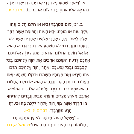
א. "וַיֹּאמֶר שִׁמְעוּ נָא דְבָרָי אִם יִהְיֶה נְבִיאֲכֶם יְהֹוָה
בַּמַּרְאָה אֵלָיו אֶתְוַדָּע בַּחֲלוֹם אֲדַבֶּר בּוֹ.
במדבר יב,
ו.
ב. "כִּי יָקוּם בְּקִרְבְּךָ נָבִיא אוֹ חֹלֵם חֲלוֹם וְנָתַן
אֵלֶיךָ אוֹת אוֹ מוֹפֵת: וּבָא הָאוֹת וְהַמּוֹפֵת אֲשֶׁר דִּבֶּר
אֵלֶיךָ לֵאמֹר נֵלְכָה אַחֲרֵי אֱלֹהִים אֲחֵרִים אֲשֶׁר לֹא
יְדַעְתָּם וְנָעָבְדֵם: לֹא תִשְׁמַע אֶל דִּבְרֵי הַנָּבִיא הַהוּא
אוֹ אֶל חוֹלֵם הַחֲלוֹם הַהוּא כִּי מְנַסֶּה יְהֹוָה אֱלֹהֵיכֶם
אֶתְכֶם לָדַעַת הֲיִשְׁכֶם אֹהֲבִים אֶת יְהֹוָה אֱלֹהֵיכֶם בְּכָל
לְבַבְכֶם וּבְכָל נַפְשְׁכֶם: אַחֲרֵי יְהֹוָה אֱלֹהֵיכֶם תֵּלֵכוּ
וְאֹתוֹ תִירָאוּ וְאֶת מִצְוֹתָיו תִּשְׁמֹרוּ וּבְקֹלוֹ תִשְׁמָעוּ וְאֹתוֹ
תַעֲבֹדוּ וּבוֹ תִדְבָּקוּן: וְהַנָּבִיא הַהוּא אוֹ חֹלֵם הַחֲלוֹם
הַהוּא יוּמָת כִּי דִבֶּר סָרָה עַל יְהֹוָה אֱלֹהֵיכֶם הַמּוֹצִיא
אֶתְכֶם מֵאֶרֶץ מִצְרַיִם וְהַפֹּדְךָ מִבֵּית עֲבָדִים לְהַדִּיחֲךָ
מִן הַדֶּרֶךְ אֲשֶׁר צִוְּךָ יְהֹוָה אֱלֹהֶיךָ לָלֶכֶת בָּהּ וּבִעַרְתָּ
הָרָע מִקִּרְבֶּךָ".
דברים יג, ב-ו.
ג. "וַיִּשְׁאַל שָׁאוּל בַּיהֹוָה וְלֹא עָנָהוּ יְהֹוָה גַּם
בַּחֲלוֹמוֹת גַּם בָּאוּרִים גַּם בַּנְּבִיאִים".
שמואל א, כח